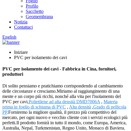
Foglio
Profilo
Sacchetto
Geomembrana
Notizia
Contattaci
English
Iniziare
PVC per isolamento dei cavi
PVC per isolamento dei cavi - Fabbrica in Cina, fornitori,
produttori
Di solito pensiamo e pratichiamo corrispondendo al cambiamento
delle circostanze e cresciamo.Miriamo al raggiungimento di una
mente e un corpo più ricchi, nonché alla vita per l'isolamento del
PVC per cavi,
Polietilene ad alta densità DMD7006A
,
Materia
prima in foglio di schiuma di PVC
,
Alta densità
,
Grado di pellicola
PP
.Forniremo la migliore qualità, il prezzo più competitivo del
mercato, per ogni nuovo e vecchio cliente con i servizi ecologici più
perfetti.Il prodotto fornirà in tutto il mondo, come Europa, America,
Australia, Nepal, Turkmenistan, Regno Unito, Monaco di Baviera.