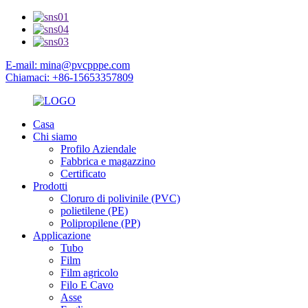
E-mail: mina@pvcpppe.com
Chiamaci: +86-15653357809
Casa
Chi siamo
Profilo Aziendale
Fabbrica e magazzino
Certificato
Prodotti
Cloruro di polivinile (PVC)
polietilene (PE)
Polipropilene (PP)
Applicazione
Tubo
Film
Film agricolo
Filo E Cavo
Asse