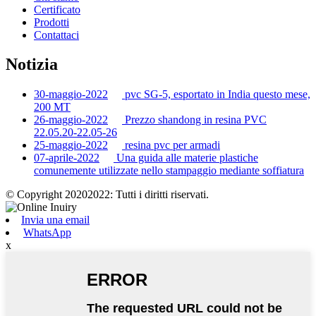
Certificato
Prodotti
Contattaci
Notizia
30-maggio-2022
pvc SG-5, esportato in India questo mese,
200 MT
26-maggio-2022
Prezzo shandong in resina PVC
22.05.20-22.05-26
25-maggio-2022
resina pvc per armadi
07-aprile-2022
Una guida alle materie plastiche
comunemente utilizzate nello stampaggio mediante soffiatura
© Copyright 20202022: Tutti i diritti riservati.
Invia una email
WhatsApp
x